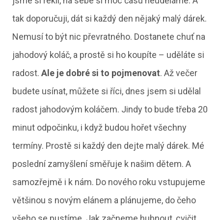
jsme si řekli, na sebe si moc času neuděláme. A
tak doporučuji, dát si každý den nějaký malý dárek.
Nemusí to být nic převratného. Dostanete chuť na
jahodový koláč, a prostě si ho koupíte – uděláte si
radost.
Ale je dobré si to pojmenovat
. Až večer
budete usínat, můžete si říci, dnes jsem si udělal
radost jahodovým koláčem. Jindy to bude třeba 20
minut odpočinku, i když budou hořet všechny
termíny. Prostě si každý den dejte malý dárek. Mé
poslední zamyšlení směřuje k našim dětem. A
samozřejmě i k nám. Do nového roku vstupujeme
většinou s novým elánem a plánujeme, do čeho
všeho se pustíme. Jak začneme hubnout, cvičit,