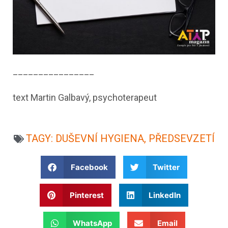
________________
text Martin Galbavý, psychoterapeut
TAGY:
DUŠEVNÍ HYGIENA
,
PŘEDSEVZETÍ
Facebook
Twitter
Pinterest
LinkedIn
WhatsApp
Email