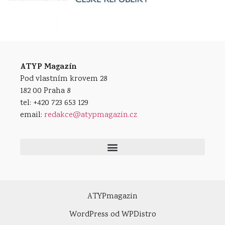
ATYP Magazín
Pod vlastním krovem 28
182 00 Praha 8
tel: +420 723 653 129
email:
redakce@atypmagazin.cz
Obchodní podmínky Nadačního fondu ATYP (e-předplatné, registrace aj.)
GDPR a mediální pravidla vydavatele ATYP Press a Nadačního fondu ATYP
ATYPmagazin
WordPress
od WPDistro