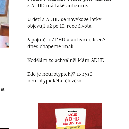
s ADHD má také autismus
U dětí s ADHD se návykové látky
objevují už po 10. roce života
8 pojmů u ADHD a autismu, které
dnes chápeme jinak
Nedělám to schválně! Mám ADHD
Kdo je neurotypický? 15 rysů
neurotypického člověka
at