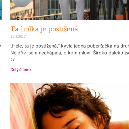
Ta holka je postižená
25.3.2017
ý
„Hele, ta je postižená,“ kývla jedna puberťačka na dru
o
Nejdřív jsem nechápala, o kom mluví. Široko daleko j
žá...
Celý článek