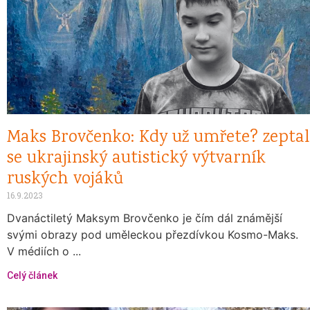
Maks Brovčenko: Kdy už umřete? zeptal
se ukrajinský autistický výtvarník
ruských vojáků
16.9.2023
Dvanáctiletý Maksym Brovčenko je čím dál známější
svými obrazy pod uměleckou přezdívkou Kosmo-Maks.
V médiích o ...
Celý článek