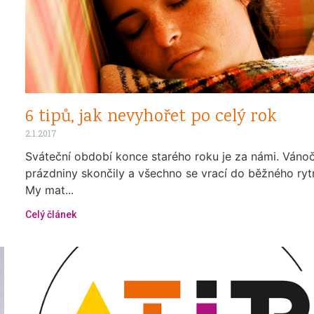
6 tipů, jak nevyhořet po celý rok
2.1.2017
Sváteční období konce starého roku je za námi. Vánoč
prázdniny skončily a všechno se vrací do běžného ry
My mat...
Celý článek