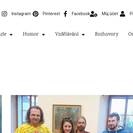
Instagram
Pinterest
Facebook
Můj účet
P
uše
Humor
Vzdělávání
Rozhovory
Os