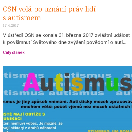
OSN volá po uznání práv lidí
s autismem
17.4.2017
V ústředí OSN se konala 31. března 2017 zvláštní událost
k povšimnutí Světového dne zvýšení povědomí o auti...
Celý článek