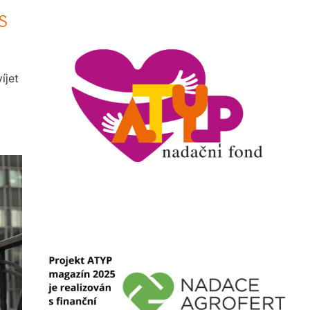
S
íjet