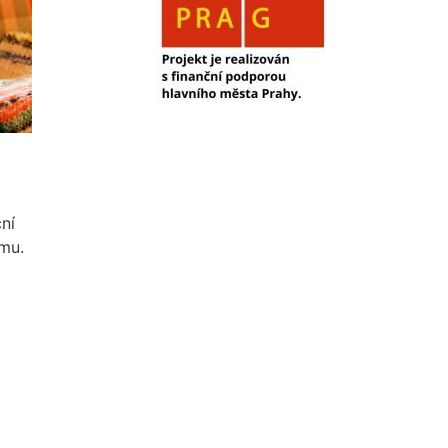
ní
tmu.