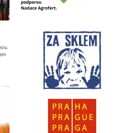
hou.
sem