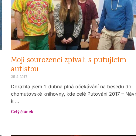
Moji sourozenci zpívali s putujícím
autistou
25.4.2017
Dorazila jsem 1. dubna plná očekávání na besedu do
chomutovské knihovny, kde celé Putování 2017 – Návr
k ...
Celý článek