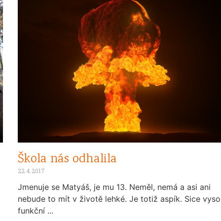
Škola nás odhalila
22.4.2017
Jmenuje se Matyáš, je mu 13. Neměl, nemá a asi ani
nebude to mít v životě lehké. Je totiž aspík. Sice vys
funkční ...