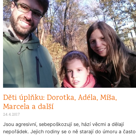
Děti úplňku: Dorotka, Adéla, Míša,
Marcela a další
24.4.2017
Jsou agresivní, sebepoškozují se, hází věcmi a dělají
nepořádek. Jejich rodiny se o ně starají do úmoru a často