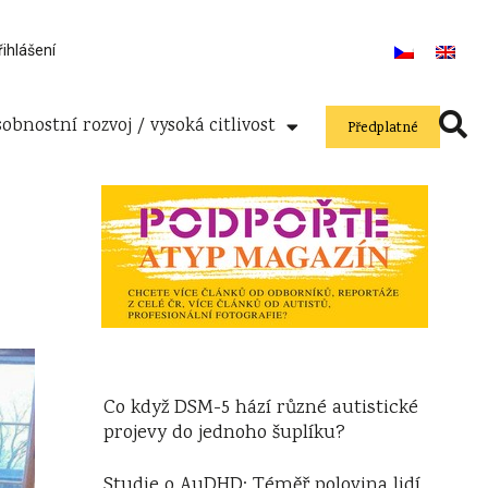
řihlášení
obnostní rozvoj / vysoká citlivost
Předplatné
Co když DSM-5 hází různé autistické
projevy do jednoho šuplíku?
Studie o AuDHD: Téměř polovina lidí